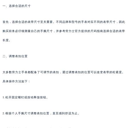
一、选择合适的尺寸
首先，选择合适的表带尺寸至关重要。不同品牌和型号的手表对应不同的表带尺寸，因此
购买前务必仔细测量自己的手腕尺寸，并参考劳力士官方提供的尺码指南选择合适的表带
长度。
二、调整表扣位置
大多数劳力士手表都配备了可调节的表扣，通过调整表扣的位置可以改变表带的松紧度。
具体操作方法如下：
1.松开固定螺钉或按动释放按钮。
2.根据个人手腕尺寸调整表扣位置，直至感到舒适为止。