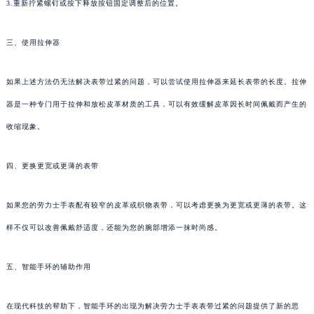
3.重新拧紧螺钉或按下释放按钮固定调整后的位置。
三、使用拉伸器
如果上述方法仍无法解决表带过紧的问题，可以尝试使用拉伸器来延长表带的长度。拉伸
器是一种专门用于拉伸和放松皮革材质的工具，可以有效缓解皮革因长时间佩戴而产生的
收缩现象。
四、更换更宽或更薄的表带
如果您的劳力士手表配有较窄的皮革或织物表带，可以考虑更换为更宽或更薄的表带。这
样不仅可以改善佩戴舒适度，还能为您的腕部增添一抹时尚感。
五、智能手环的辅助作用
在现代科技的帮助下，智能手环的出现为解决劳力士手表表带过紧的问题提供了新的思