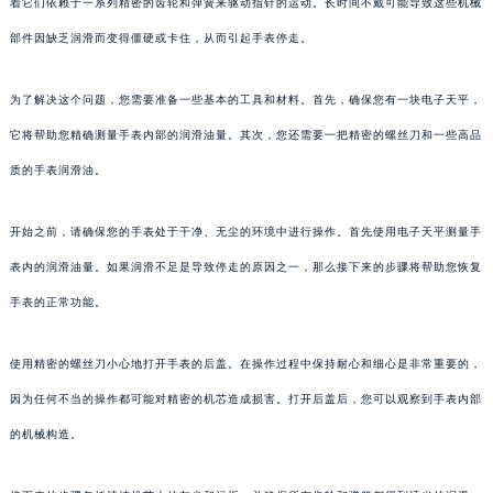
着它们依赖于一系列精密的齿轮和弹簧来驱动指针的运动。长时间不戴可能导致这些机械
部件因缺乏润滑而变得僵硬或卡住，从而引起手表停走。
为了解决这个问题，您需要准备一些基本的工具和材料。首先，确保您有一块电子天平，
它将帮助您精确测量手表内部的润滑油量。其次，您还需要一把精密的螺丝刀和一些高品
质的手表润滑油。
开始之前，请确保您的手表处于干净、无尘的环境中进行操作。首先使用电子天平测量手
表内的润滑油量。如果润滑不足是导致停走的原因之一，那么接下来的步骤将帮助您恢复
手表的正常功能。
使用精密的螺丝刀小心地打开手表的后盖。在操作过程中保持耐心和细心是非常重要的，
因为任何不当的操作都可能对精密的机芯造成损害。打开后盖后，您可以观察到手表内部
的机械构造。