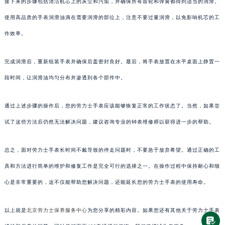
接下来的步骤包括清洁机芯上的灰尘和污垢，并确保所有齿轮和弹簧都得到适当的润滑。
使用高品质的手表润滑油滴在需要润滑的部位上，注意不要过量润滑，以免影响机芯的工
作效率。
完成润滑后，重新组装手表并确保后盖密封良好。最后，将手表放置在水平桌面上静置一
段时间，让润滑油均匀分布并渗透到各个部件中。
通过上述步骤的操作后，您的劳力士手表应该能够恢复正常的工作状态了。当然，如果尝
试了这些方法后仍然无法解决问题，建议咨询专业的钟表维修师以获得进一步的帮助。
总之，面对劳力士手表长时间不戴导致的停走问题时，不要急于放弃希望。通过正确的工
具和方法进行简单的维护和修复工作是完全可行的选择之一。在操作过程中保持耐心和细
心是非常重要的，这不仅能帮助您解决问题，还能延长您的劳力士手表的使用寿命。
以上就是
北京劳力士保养服务中心
为您分享的精彩内容。如果您还有其他关于劳力士手表