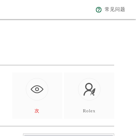
常见问题
时
次
Rolex