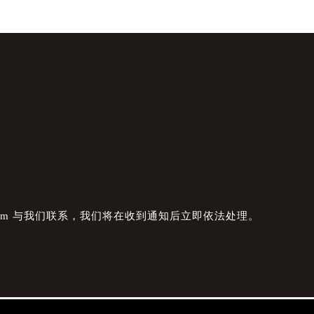
com 与我们联系，我们将在收到通知后立即依法处理。