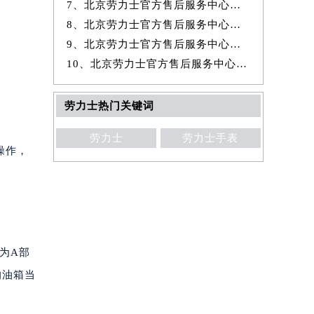
7、北京劳力士官方售后服务中心｜全新官方地址及客服热线权威信息公示
8、北京劳力士官方售后服务中心｜完整地址及官方售后热线权威信息公示
9、北京劳力士官方售后服务中心｜最新官方电话和维修地址权威信息公示
10、北京劳力士官方售后服务中心｜网点地址及售后热线权威信息公示（2026
劳力士热门关键词
劳力士
劳力士手表
操作，
为A部
的油箱当