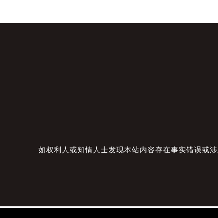
如权利人或知情人士发现本站内容存在事实错误或涉及版