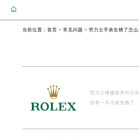
当前位置：
首页
>
常见问题
> 劳力士手表生锈了怎
劳力士维修保养中心分
经常一不小就生锈了