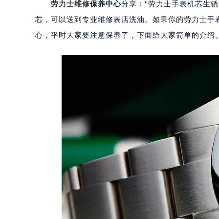
劳力士维修
保养中心
分享："劳力士手表机芯生
芯，可以送到专业维修表店洗油。如果你的劳力士手
心，平时大家要注意保养了，下面给大家简单的介绍