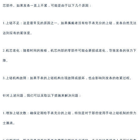
芯部件。如果发条一直上不紧，可能是由于以下几个原因：
1.上链不足：这是最常见的原因之一。如果佩戴者没有给手表充分的上链，发条自然无法
达到应有的紧张度。
2.机芯老化：随着时间的推移，机芯内部的零部件可能会磨损或老化，导致发条的张力下
降。
3.上链机构故障：如果手表的上链机构出现故障或损坏，也会影响到发条的收紧过程。
针对上述问题，我们可以采取以下措施来解决问题：
1.增加上链次数：确保定期给手表充分的上链，特别是对于那些使用手动上链机制的劳力
士腕表。