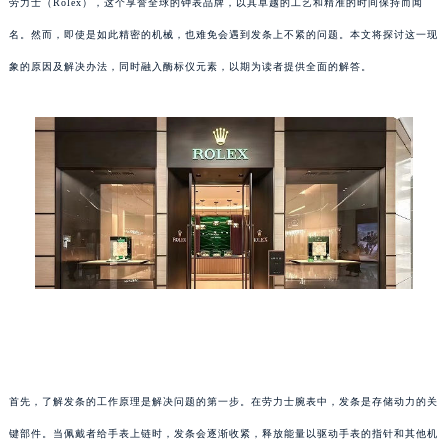
劳力士（Rolex），这个享誉全球的钟表品牌，以其卓越的工艺和精准的时间保持而闻
名。然而，即使是如此精密的机械，也难免会遇到发条上不紧的问题。本文将探讨这一现
象的原因及解决办法，同时融入酶标仪元素，以期为读者提供全面的解答。
首先，了解发条的工作原理是解决问题的第一步。在劳力士腕表中，发条是存储动力的关
键部件。当佩戴者给手表上链时，发条会逐渐收紧，释放能量以驱动手表的指针和其他机