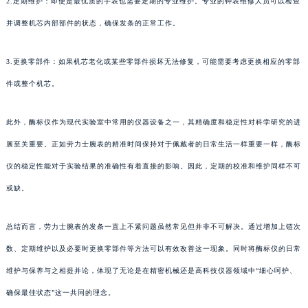
2.定期维护：即使是最优质的手表也需要定期的专业维护。专业的钟表维修人员可以检查
并调整机芯内部部件的状态，确保发条的正常工作。
3.更换零部件：如果机芯老化或某些零部件损坏无法修复，可能需要考虑更换相应的零部
件或整个机芯。
此外，酶标仪作为现代实验室中常用的仪器设备之一，其精确度和稳定性对科学研究的进
展至关重要。正如劳力士腕表的精准时间保持对于佩戴者的日常生活一样重要一样，酶标
仪的稳定性能对于实验结果的准确性有着直接的影响。因此，定期的校准和维护同样不可
或缺。
总结而言，劳力士腕表的发条一直上不紧问题虽然常见但并非不可解决。通过增加上链次
数、定期维护以及必要时更换零部件等方法可以有效改善这一现象。同时将酶标仪的日常
维护与保养与之相提并论，体现了无论是在精密机械还是高科技仪器领域中“细心呵护、
确保最佳状态”这一共同的理念。