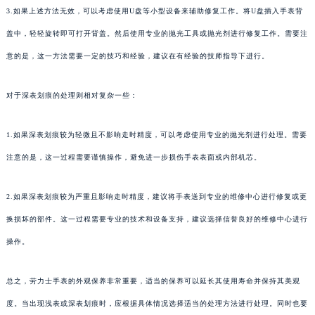
3.如果上述方法无效，可以考虑使用U盘等小型设备来辅助修复工作。将U盘插入手表背
盖中，轻轻旋转即可打开背盖。然后使用专业的抛光工具或抛光剂进行修复工作。需要注
意的是，这一方法需要一定的技巧和经验，建议在有经验的技师指导下进行。
对于深表划痕的处理则相对复杂一些：
1.如果深表划痕较为轻微且不影响走时精度，可以考虑使用专业的抛光剂进行处理。需要
注意的是，这一过程需要谨慎操作，避免进一步损伤手表表面或内部机芯。
2.如果深表划痕较为严重且影响走时精度，建议将手表送到专业的维修中心进行修复或更
换损坏的部件。这一过程需要专业的技术和设备支持，建议选择信誉良好的维修中心进行
操作。
总之，劳力士手表的外观保养非常重要，适当的保养可以延长其使用寿命并保持其美观
度。当出现浅表或深表划痕时，应根据具体情况选择适当的处理方法进行处理。同时也要