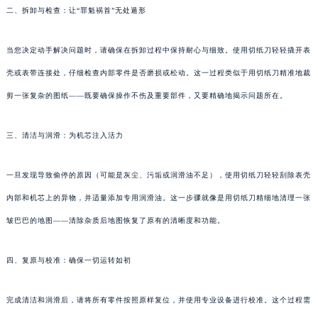
二、拆卸与检查：让“罪魁祸首”无处遁形
当您决定动手解决问题时，请确保在拆卸过程中保持耐心与细致。使用切纸刀轻轻撬开表
壳或表带连接处，仔细检查内部零件是否磨损或松动。这一过程类似于用切纸刀精准地裁
剪一张复杂的图纸——既要确保操作不伤及重要部件，又要精确地揭示问题所在。
三、清洁与润滑：为机芯注入活力
一旦发现导致偷停的原因（可能是灰尘、污垢或润滑油不足），使用切纸刀轻轻刮除表壳
内部和机芯上的异物，并适量添加专用润滑油。这一步骤就像是用切纸刀精细地清理一张
皱巴巴的地图——清除杂质后地图恢复了原有的清晰度和功能。
四、复原与校准：确保一切运转如初
完成清洁和润滑后，请将所有零件按照原样复位，并使用专业设备进行校准。这个过程需