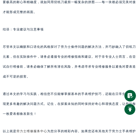
要极高的耐心和精确度，就如同用切纸刀裁剪一幅复杂的拼图——每一块都必须完美对接
才能形成完整的画面。
结语：专业建议与注意事项
尽管本文以幽默和口语化的风格探讨了劳力士偷停问题的解决方法，并巧妙融入了切纸刀
元素，但在实际操作中，请务必遵循专业的维修指南和建议。对于非专业人士而言，在尝
试自行维修前，请务必确保了解所有潜在风险，并考虑寻求专业维修服务以避免对爱表造
成不可逆的损害。
通过本文的学习与实践，相信您不仅能够掌握基本的手表维护技巧，还能在日常生活中发
现更多有趣的解决问题方式。记住，在探索未知的同时保持好奇心和谨慎态度，让您的每
一枚爱表都焕发新生！
以上就是
劳力士维修服务中心
为您分享的精彩内容。如果您还有其他关于劳力士手表维护