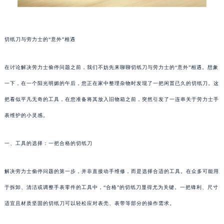
切纸刀与劳力士的“意外”相遇
在讨论解决劳力士偷停问题之前，我们不妨先来聊聊切纸刀与劳力士的“意外”相遇。想象
一下，在一个阳光明媚的午后，您正在家中整理杂物时发现了一把闲置已久的切纸刀。这
把看似平凡无奇的工具，在您准备将其放入旧物箱之前，突然引发了一连串关于劳力士手
表维护的小灵感。
一、工具的选择：一把合格的切纸刀
解决劳力士偷停问题的第一步，并非直接动手维修，而是选择合适的工具。在众多可能用
于拆卸、清洁或调整手表零件的工具中，“合格”的切纸刀显得尤为关键。一把锋利、尺寸
适宜且材质坚固的切纸刀可以轻松应对表壳、表带等部分的操作需求。