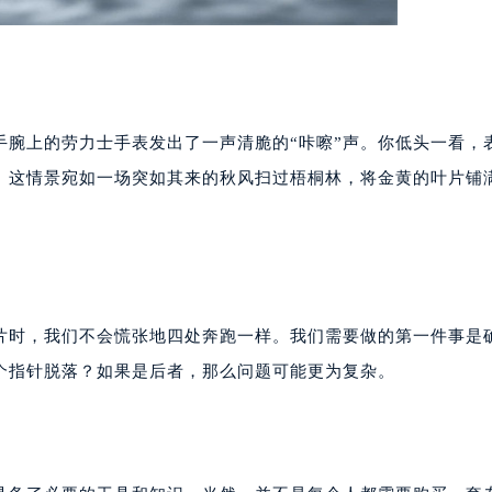
手腕上的劳力士手表发出了一声清脆的“咔嚓”声。你低头一看，
。这情景宛如一场突如其来的秋风扫过梧桐林，将金黄的叶片铺
片时，我们不会慌张地四处奔跑一样。我们需要做的第一件事是
个指针脱落？如果是后者，那么问题可能更为复杂。