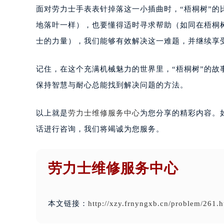
面对劳力士手表表针掉落这一小插曲时，“梧桐树”
地落叶一样），也要懂得适时寻求帮助（如同在梧桐
士的力量），我们能够有效解决这一难题，并继续享
记住，在这个充满机械魅力的世界里，“梧桐树”的
保持智慧与耐心总能找到解决问题的方法。
以上就是
劳力士维修服务中心
为您分享的精彩内容。
话进行咨询，我们将竭诚为您服务。
劳力士维修服务中心
本文链接：
http://xzy.frnyngxb.cn/problem/261.h