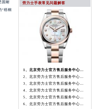
坚固耐
劳力士手表常见问题解答
的“梧桐
1、北京劳力士官方售后服务中心｜详细地址与24小时售后电话权威信息公
2、北京劳力士官方售后服务中心｜维修地址及售后服务热线权威信息公示
3、北京劳力士官方售后服务中心｜全新官方电话和维修地址权威信息公示
4、北京劳力士官方售后服务中心｜官方电话及详细维修地址权威信息公示
5、北京劳力士官方售后服务中心｜官方电话及详细网点地址权威信息公示
6、北京劳力士官方售后服务中心｜全新维修地址和售后服务电话权威信息