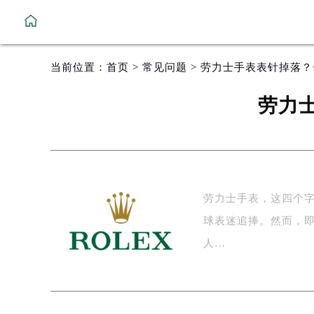
当前位置：
首页
>
常见问题
> 劳力士手表表针掉落
劳力
劳力士手表，这四个
球表迷追捧。然而，
人…