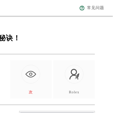
常见问题
秘诀！
全
次
Rolex