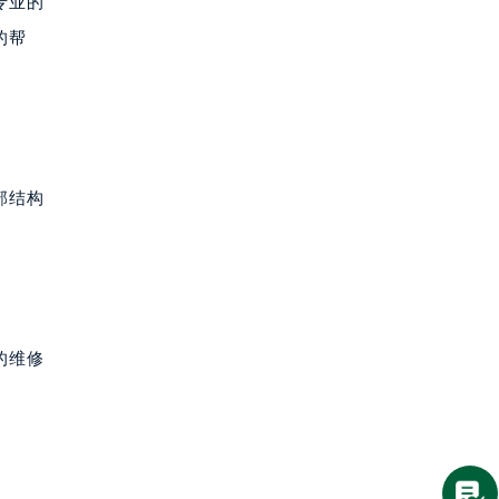
专业的
的帮
部结构
的维修