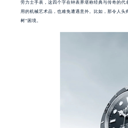
劳力士手表，这四个字在钟表界堪称经典与传奇的代
用的机械艺术品，也难免遭遇意外。比如，那令人头疼
树”困境。