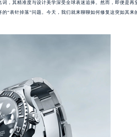
名词，其精准度与设计美学深受全球表迷追捧。然而，即便是再
的“表针掉落”问题。今天，我们就来聊聊如何修复这突如其来