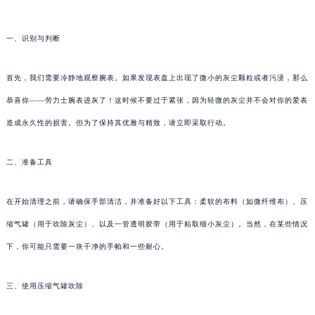
一、识别与判断
首先，我们需要冷静地观察腕表。如果发现表盘上出现了微小的灰尘颗粒或者污渍，那么
恭喜你——劳力士腕表进灰了！这时候不要过于紧张，因为轻微的灰尘并不会对你的爱表
造成永久性的损害。但为了保持其优雅与精致，请立即采取行动。
二、准备工具
在开始清理之前，请确保手部清洁，并准备好以下工具：柔软的布料（如微纤维布）、压
缩气罐（用于吹除灰尘）、以及一管透明胶带（用于粘取细小灰尘）。当然，在某些情况
下，你可能只需要一块干净的手帕和一些耐心。
三、使用压缩气罐吹除