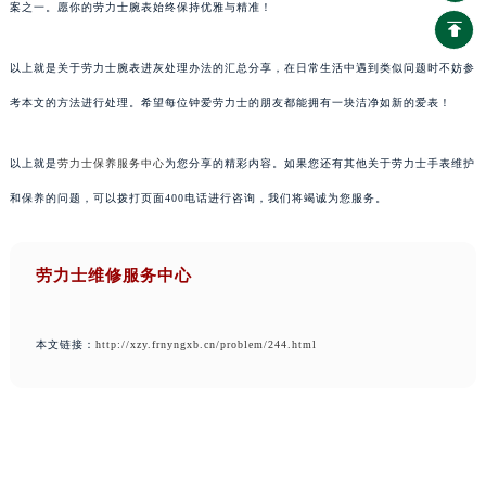
案之一。愿你的劳力士腕表始终保持优雅与精准！
以上就是关于劳力士腕表进灰处理办法的汇总分享，在日常生活中遇到类似问题时不妨参
考本文的方法进行处理。希望每位钟爱劳力士的朋友都能拥有一块洁净如新的爱表！
以上就是
劳力士保养服务中心
为您分享的精彩内容。如果您还有其他关于劳力士手表维护
和保养的问题，可以拨打页面400电话进行咨询，我们将竭诚为您服务。
劳力士维修服务中心
本文链接：
http://xzy.frnyngxb.cn/problem/244.html