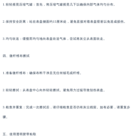
1.轻轻摇晃压缩气罐：首先，将压缩气罐摇晃几下以确保内部气体均匀分布。
2.保持安全距离：站在表盘侧面约15厘米处，避免直接对着表盘喷射以免造成损伤。
3.均匀吹送：缓慢而均匀地向表盘吹送气体，尝试将灰尘从表面吹走。
四、微纤维布擦拭
1.准备微纤维布：确保布料干净且无任何绒毛或纤维。
2.轻轻擦拭：从表盘中心向外轻轻擦拭。避免用力过猛导致划伤表盘。
3.检查并重复：完成一次擦拭后，请仔细检查是否仍有灰尘残留。如有必要，请重复步
骤。
五、使用透明胶带粘取