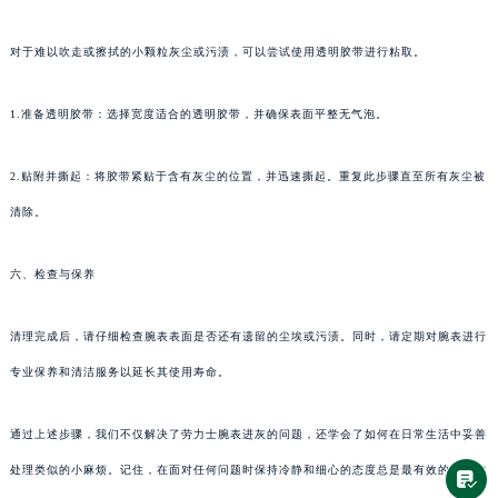
对于难以吹走或擦拭的小颗粒灰尘或污渍，可以尝试使用透明胶带进行粘取。
1.准备透明胶带：选择宽度适合的透明胶带，并确保表面平整无气泡。
2.贴附并撕起：将胶带紧贴于含有灰尘的位置，并迅速撕起。重复此步骤直至所有灰尘被
清除。
六、检查与保养
清理完成后，请仔细检查腕表表面是否还有遗留的尘埃或污渍。同时，请定期对腕表进行
专业保养和清洁服务以延长其使用寿命。
通过上述步骤，我们不仅解决了劳力士腕表进灰的问题，还学会了如何在日常生活中妥善
处理类似的小麻烦。记住，在面对任何问题时保持冷静和细心的态度总是最有效的解决方