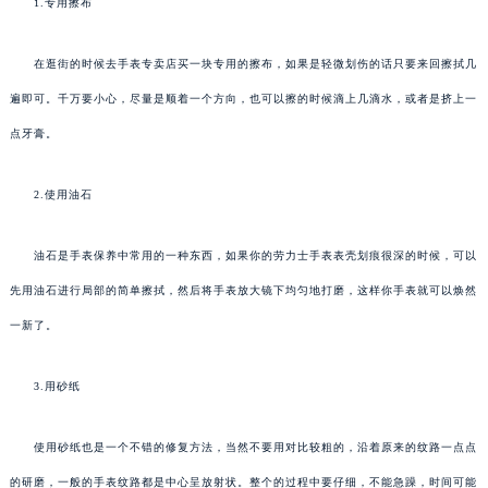
1.专用擦布
在逛街的时候去手表专卖店买一块专用的擦布，如果是轻微划伤的话只要来回擦拭几
遍即可。千万要小心，尽量是顺着一个方向，也可以擦的时候滴上几滴水，或者是挤上一
点牙膏。
2.使用油石
油石是手表保养中常用的一种东西，如果你的劳力士手表表壳划痕很深的时候，可以
先用油石进行局部的简单擦拭，然后将手表放大镜下均匀地打磨，这样你手表就可以焕然
一新了。
3.用砂纸
使用砂纸也是一个不错的修复方法，当然不要用对比较粗的，沿着原来的纹路一点点
的研磨，一般的手表纹路都是中心呈放射状。整个的过程中要仔细，不能急躁，时间可能