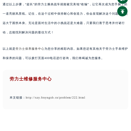
通过以上步骤，“超长”的劳力士腕表战车就能被完美地“收编”，让它再次成为您手腕上的
一道亮丽风景线。记住，在这个过程中保持耐心和创造力，你会发现解决这个问题的乐趣
远大于困扰本身。无论是面对生活中的小挑战还是大难题，只要我们善于思考并付诸行
动，总能找到解决问题的最佳方式！
以上就是
劳力士保养服务中心
为您分享的精彩内容。如果您还有其他关于劳力士手表维护
和保养的问题，可以拨打页面400电话进行咨询，我们将竭诚为您服务。
劳力士维修服务中心
本文链接：
http://xzy.frnyngxb.cn/problem/222.html