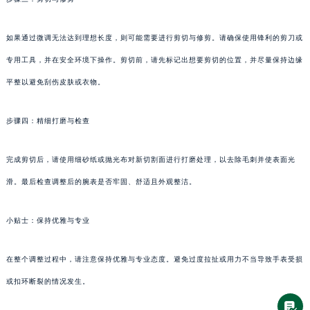
如果通过微调无法达到理想长度，则可能需要进行剪切与修剪。请确保使用锋利的剪刀或
专用工具，并在安全环境下操作。剪切前，请先标记出想要剪切的位置，并尽量保持边缘
平整以避免刮伤皮肤或衣物。
步骤四：精细打磨与检查
完成剪切后，请使用细砂纸或抛光布对新切割面进行打磨处理，以去除毛刺并使表面光
滑。最后检查调整后的腕表是否牢固、舒适且外观整洁。
小贴士：保持优雅与专业
在整个调整过程中，请注意保持优雅与专业态度。避免过度拉扯或用力不当导致手表受损
或扣环断裂的情况发生。