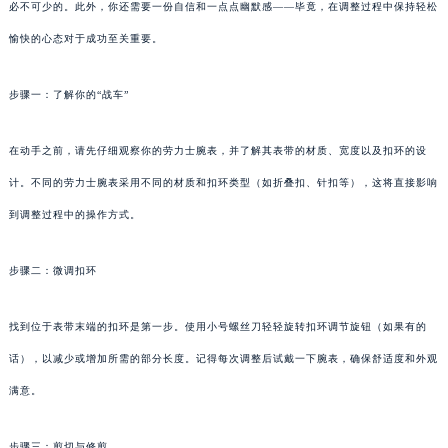
必不可少的。此外，你还需要一份自信和一点点幽默感——毕竟，在调整过程中保持轻松
愉快的心态对于成功至关重要。
步骤一：了解你的“战车”
在动手之前，请先仔细观察你的劳力士腕表，并了解其表带的材质、宽度以及扣环的设
计。不同的劳力士腕表采用不同的材质和扣环类型（如折叠扣、针扣等），这将直接影响
到调整过程中的操作方式。
步骤二：微调扣环
找到位于表带末端的扣环是第一步。使用小号螺丝刀轻轻旋转扣环调节旋钮（如果有的
话），以减少或增加所需的部分长度。记得每次调整后试戴一下腕表，确保舒适度和外观
满意。
步骤三：剪切与修剪