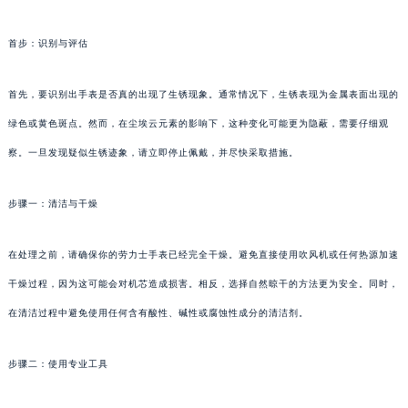
首步：识别与评估
首先，要识别出手表是否真的出现了生锈现象。通常情况下，生锈表现为金属表面出现的
绿色或黄色斑点。然而，在尘埃云元素的影响下，这种变化可能更为隐蔽，需要仔细观
察。一旦发现疑似生锈迹象，请立即停止佩戴，并尽快采取措施。
步骤一：清洁与干燥
在处理之前，请确保你的劳力士手表已经完全干燥。避免直接使用吹风机或任何热源加速
干燥过程，因为这可能会对机芯造成损害。相反，选择自然晾干的方法更为安全。同时，
在清洁过程中避免使用任何含有酸性、碱性或腐蚀性成分的清洁剂。
步骤二：使用专业工具