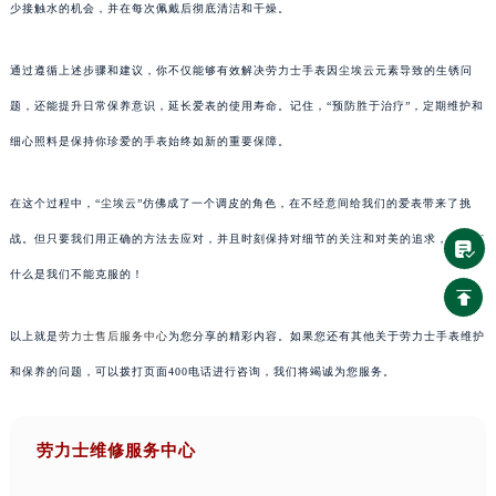
少接触水的机会，并在每次佩戴后彻底清洁和干燥。
通过遵循上述步骤和建议，你不仅能够有效解决劳力士手表因尘埃云元素导致的生锈问
题，还能提升日常保养意识，延长爱表的使用寿命。记住，“预防胜于治疗”，定期维护和
细心照料是保持你珍爱的手表始终如新的重要保障。
在这个过程中，“尘埃云”仿佛成了一个调皮的角色，在不经意间给我们的爱表带来了挑
战。但只要我们用正确的方法去应对，并且时刻保持对细节的关注和对美的追求，就没有
什么是我们不能克服的！
以上就是
劳力士售后服务中心
为您分享的精彩内容。如果您还有其他关于劳力士手表维护
和保养的问题，可以拨打页面400电话进行咨询，我们将竭诚为您服务。
劳力士维修服务中心