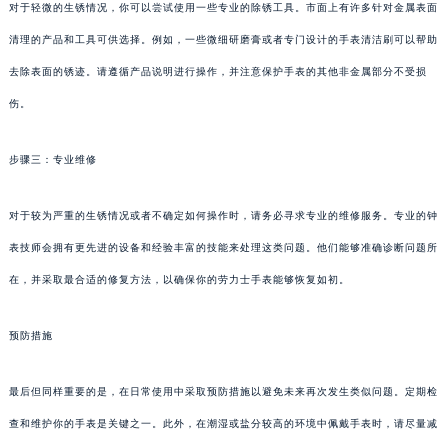
对于轻微的生锈情况，你可以尝试使用一些专业的除锈工具。市面上有许多针对金属表面
清理的产品和工具可供选择。例如，一些微细研磨膏或者专门设计的手表清洁刷可以帮助
去除表面的锈迹。请遵循产品说明进行操作，并注意保护手表的其他非金属部分不受损
伤。
步骤三：专业维修
对于较为严重的生锈情况或者不确定如何操作时，请务必寻求专业的维修服务。专业的钟
表技师会拥有更先进的设备和经验丰富的技能来处理这类问题。他们能够准确诊断问题所
在，并采取最合适的修复方法，以确保你的劳力士手表能够恢复如初。
预防措施
最后但同样重要的是，在日常使用中采取预防措施以避免未来再次发生类似问题。定期检
查和维护你的手表是关键之一。此外，在潮湿或盐分较高的环境中佩戴手表时，请尽量减