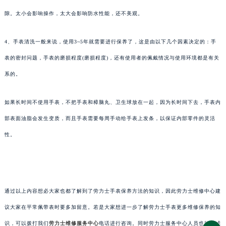
隙。太小会影响操作，太大会影响防水性能，还不美观。
4、手表清洗一般来说，使用3~5年就需要进行保养了，这是由以下几个因素决定的：手
表的密封问题，手表的磨损程度(磨损程度)，还有使用者的佩戴情况与使用环境都是有关
系的。
如果长时间不使用手表，不把手表和樟脑丸、卫生球放在一起，因为长时间下去，手表内
部表面油脂会发生变质，而且手表需要每周手动给手表上发条，以保证内部零件的灵活
性。
通过以上内容想必大家也都了解到了劳力士手表保养方法的知识，因此劳力士维修中心建
议大家在平常佩带表时要多加留意。若是大家想进一步了解劳力士手表更多维修保养的知
识，可以拨打我们
劳力士维修服务中心
电话进行咨询。同时劳力士服务中心人员也将竭诚