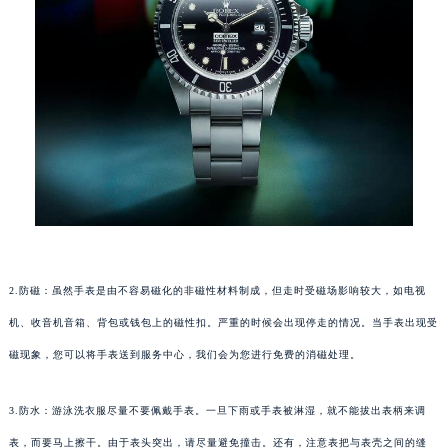
2.防磁：虽然手表是由不容易磁化的非磁性材料制成，但走时受磁场影响较大，如电视
机、收音机音箱、背包或钱包上的磁性扣。严重的时候会出现停走的情况。当手表出现受
磁现象，您可以将手表送到服务中心，我们会为您进行免费的消磁处理。
3.防水：游泳洗衣服尽量不要佩戴手表。一旦下雨或手表被淋湿，就不能拔出表柄来调
表，而要马上擦干。由于表头突出，请尽量避免撞击。还有，注意表把与表壳之间的缝