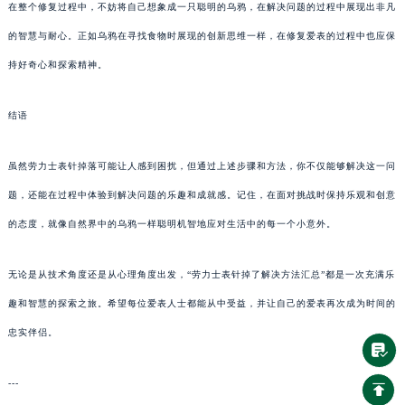
在整个修复过程中，不妨将自己想象成一只聪明的乌鸦，在解决问题的过程中展现出非凡
的智慧与耐心。正如乌鸦在寻找食物时展现的创新思维一样，在修复爱表的过程中也应保
持好奇心和探索精神。
结语
虽然劳力士表针掉落可能让人感到困扰，但通过上述步骤和方法，你不仅能够解决这一问
题，还能在过程中体验到解决问题的乐趣和成就感。记住，在面对挑战时保持乐观和创意
的态度，就像自然界中的乌鸦一样聪明机智地应对生活中的每一个小意外。
无论是从技术角度还是从心理角度出发，“劳力士表针掉了解决方法汇总”都是一次充满乐
趣和智慧的探索之旅。希望每位爱表人士都能从中受益，并让自己的爱表再次成为时间的
忠实伴侣。
---