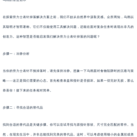
在探索劳力士表针掉落解决方案之前，我们不妨从自然界中汲取灵感。众所周知，乌鸦以
其聪明才智而著称。它们不仅能使用工具解决问题，还能在面对复杂任务时表现出非凡的
创造力。这种智慧是否能启发我们解决劳力士表针掉落的问题呢？
步骤一：冷静分析
当你的劳力士表针不慎掉落时，请先保持冷静。想象一下乌鸦面对食物陷阱时的沉着与策
略——这正是我们需要的心态。首先检查表盘和指针是否损坏。如果一切完好无损，那么
恭喜你！接下来的任务相对简单。
步骤二：寻找合适的替代品
找到合适的替代品是关键步骤。你可以尝试寻找与原指针形状、尺寸完全匹配的零件。当
然，在现实生活中，并非总能找到完美的替代品。这时，可以考虑使用细小的金属丝或类