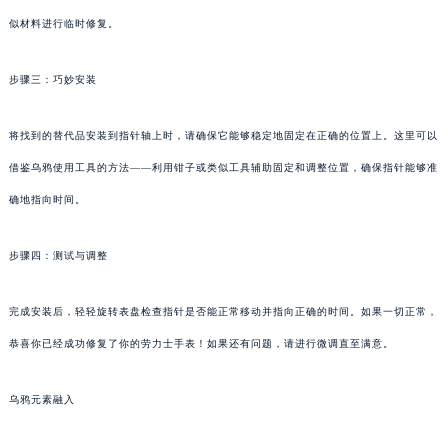
似材料进行临时修复。
步骤三：巧妙安装
将找到的替代品安装到指针轴上时，请确保它能够稳定地固定在正确的位置上。这里可以
借鉴乌鸦使用工具的方法——利用钳子或类似工具辅助固定和调整位置，确保指针能够准
确地指向时间。
步骤四：测试与调整
完成安装后，轻轻旋转表盘检查指针是否能正常移动并指向正确的时间。如果一切正常，
恭喜你已经成功修复了你的劳力士手表！如果还有问题，请进行微调直至满意。
乌鸦元素融入