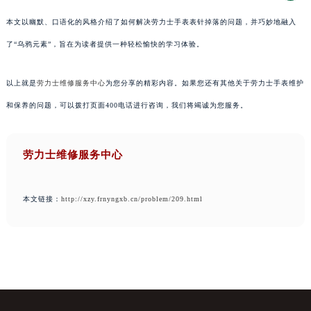
本文以幽默、口语化的风格介绍了如何解决劳力士手表表针掉落的问题，并巧妙地融入
了“乌鸦元素”，旨在为读者提供一种轻松愉快的学习体验。
以上就是
劳力士维修服务中心
为您分享的精彩内容。如果您还有其他关于劳力士手表维护
和保养的问题，可以拨打页面400电话进行咨询，我们将竭诚为您服务。
劳力士维修服务中心
本文链接：
http://xzy.frnyngxb.cn/problem/209.html