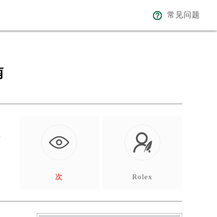
常见问题
南
秒
这
次
Rolex