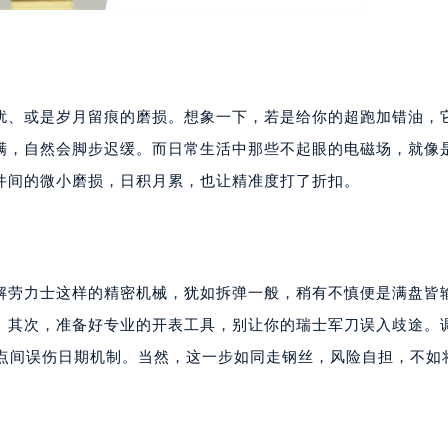
扰、或是岁月留痕的磨损。想象一下，若是给你的超跑加错油，
满，自然会脚步迟缓。而日常生活中那些不起眼的电磁场，就像
件间的微小磨损，日积月累，也让精准度打了折扣。
解劳力士这样的精密机械，犹如拆弹一般，稍有不慎便是满盘皆
。其次，准备好专业的开表工具，别让你的瑞士军刀误入歧途。
3点间误伤日期机制。当然，这一步如同走钢丝，风险自担，不如