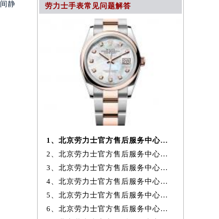
时间静
劳力士手表常见问题解答
1、北京劳力士官方售后服务中心｜详细地址与24小时售后电话权威信息公
2、北京劳力士官方售后服务中心｜维修地址及售后服务热线权威信息公示
3、北京劳力士官方售后服务中心｜全新官方电话和维修地址权威信息公示
4、北京劳力士官方售后服务中心｜官方电话及详细维修地址权威信息公示
5、北京劳力士官方售后服务中心｜官方电话及详细网点地址权威信息公示
6、北京劳力士官方售后服务中心｜全新维修地址和售后服务电话权威信息