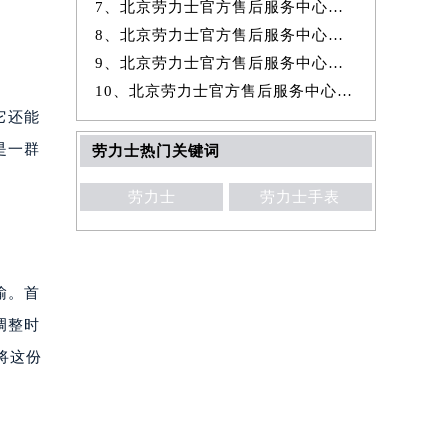
7、北京劳力士官方售后服务中心｜全新官方地址及客服热线权威信息公示
8、北京劳力士官方售后服务中心｜完整地址及官方售后热线权威信息公示
9、北京劳力士官方售后服务中心｜最新官方电话和维修地址权威信息公示
10、北京劳力士官方售后服务中心｜网点地址及售后热线权威信息公示（2026
它还能
是一群
劳力士热门关键词
劳力士
劳力士手表
输。首
调整时
将这份