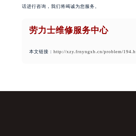
话进行咨询，我们将竭诚为您服务。
劳力士维修服务中心
本文链接：
http://xzy.frnyngxb.cn/problem/194.h