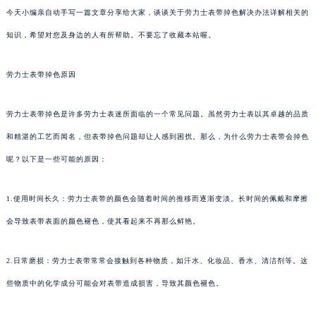
今天小编亲自动手写一篇文章分享给大家，谈谈关于劳力士表带掉色解决办法详解相关的
知识，希望对您及身边的人有所帮助。不要忘了收藏本站喔。
劳力士表带掉色原因
劳力士表带掉色是许多劳力士表迷所面临的一个常见问题。虽然劳力士表以其卓越的品质
和精湛的工艺而闻名，但表带掉色问题却让人感到困扰。那么，为什么劳力士表带会掉色
呢？以下是一些可能的原因：
1.使用时间长久：劳力士表带的颜色会随着时间的推移而逐渐变淡。长时间的佩戴和摩擦
会导致表带表面的颜色褪色，使其看起来不再那么鲜艳。
2.日常磨损：劳力士表带常常会接触到各种物质，如汗水、化妆品、香水、清洁剂等。这
些物质中的化学成分可能会对表带造成损害，导致其颜色褪色。