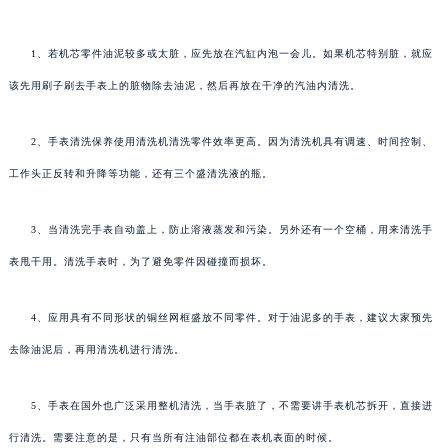
1、若机芯零件油泥较多或太脏，应先放在汽缸内泡一会儿。如果机芯特别脏，就应
该先用刷子刷去手表上的脏物除去油泥，然后再放在干净的汽油内清洗。
2、手表清洗保养使用清洗机清洗零件效率更高。因为清洗机具有调速、时间控制、
工作头正反转和升降等功能，还有三个盛清洗液的瓶。
3、当清洗完手表自动盖上，防止溶液蒸发和污染。另外还有一个空桶，用来清洗手
表甩干用。清洗手表时，为了避免零件因碰撞而损坏。
4、应用具有不同形状的铜丝网框盛放不同零件。对于油泥多的手表，建议大家预先
去除油泥后，再用清洗机进行清洗。
5、手表在国外也广泛采用整机清洗，当手表脏了，不需要讲手表机芯拆开，直接进
行清洗。需要注意的是，只有当所有注油部位都在表机表面的时候。