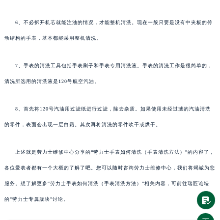
6、不必拆开机芯就能注油的情况，才能整机清洗。现在一般只要是没有中夹板的传
动结构的手表，基本都能采用整机清洗。
7、手表的清洗工具包括手表刷子和手表专用清洗液。手表的清洗工作是很简单的，
清洗所选用的清洗液是120号航空汽油。
8、首先将120号汽油用过滤纸进行过滤，除去杂质。如果使用未经过滤的汽油清洗
的零件，表面会出现一层白霜。其次再将清洗的零件吹干或烘干。
上述就是劳力士维修中心分享的“劳力士手表如何清洗（手表清洗方法）”的内容了，
各位爱表者都有一个大概的了解了吧。您可以随时咨询劳力士维修中心，我们将竭诚为您
服务。想了解更多“劳力士手表如何清洗（手表清洗方法）”相关内容，可前往瑞匠论坛
的"劳力士专属版块"讨论。