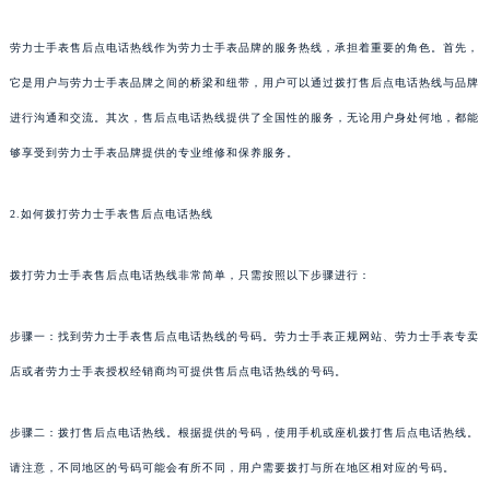
劳力士手表售后点电话热线作为劳力士手表品牌的服务热线，承担着重要的角色。首先，
它是用户与劳力士手表品牌之间的桥梁和纽带，用户可以通过拨打售后点电话热线与品牌
进行沟通和交流。其次，售后点电话热线提供了全国性的服务，无论用户身处何地，都能
够享受到劳力士手表品牌提供的专业维修和保养服务。
2.如何拨打劳力士手表售后点电话热线
拨打劳力士手表售后点电话热线非常简单，只需按照以下步骤进行：
步骤一：找到劳力士手表售后点电话热线的号码。劳力士手表正规网站、劳力士手表专卖
店或者劳力士手表授权经销商均可提供售后点电话热线的号码。
步骤二：拨打售后点电话热线。根据提供的号码，使用手机或座机拨打售后点电话热线。
请注意，不同地区的号码可能会有所不同，用户需要拨打与所在地区相对应的号码。