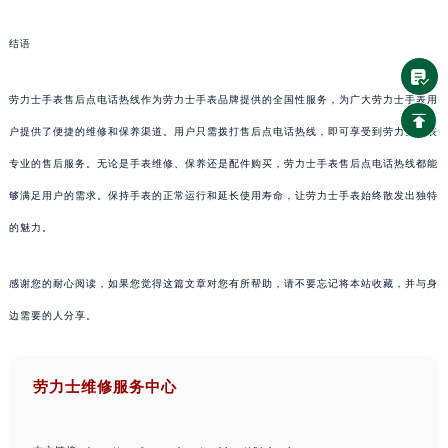
结语
劳力士手表售后点电话热线作为劳力士手表品牌提供的全国性服务，为广大劳力士手表用
户提供了便捷的维修和保养渠道。用户只需拨打售后点电话热线，即可享受到劳力士手表
专业的售后服务。无论是手表维修、保养还是配件购买，劳力士手表售后点电话热线都能
够满足用户的需求。保持手表的正常运行和延长使用寿命，让劳力士手表始终散发出独特
的魅力。
感谢您的耐心阅读，如果您觉得这篇文章对您有所帮助，请不要忘记将本站收藏，并与身
边需要的人分享。
劳力士维修服务中心